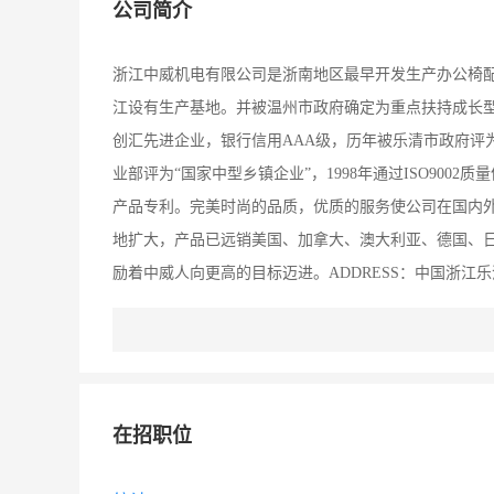
公司简介
浙江中威机电有限公司是浙南地区最早开发生产办公椅配件
江设有生产基地。并被温州市政府确定为重点扶持成长
创汇先进企业，银行信用AAA级，历年被乐清市政府评为
业部评为“国家中型乡镇企业”，1998年通过ISO9002质
产品专利。完美时尚的品质，优质的服务使公司在国内
地扩大，产品已远销美国、加拿大、澳大利亚、德国、日
励着中威人向更高的目标迈进。ADDRESS：中国浙江乐清市清江工业区 
ZW。cn TEL：0577-62271432
在招职位