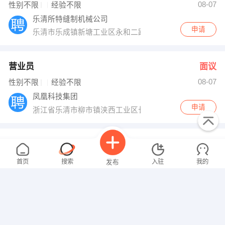
08-07
性别不限
经验不限
乐清所特缝制机械公司
申请
乐清市乐成镇新塘工业区永和二路7号
营业员
面议
08-07
性别不限
经验不限
凤凰科技集团
申请
浙江省乐清市柳市镇浃西工业区长江路788号
出纳
面议
08-07
性别不限
经验不限
首页
搜索
入驻
我的
发布
凤凰科技集团
申请
浙江省乐清市柳市镇浃西工业区长江路788号
统计员
面议