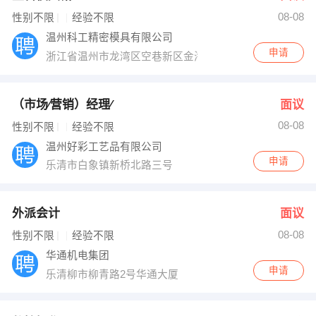
08-08
出纳
保险
性别不限
经验不限
温州科工精密模具有限公司
编辑
法律
申请
浙江省温州市龙湾区空巷新区金海二道，宾海六路934号
保洁
贸易采购
（市场∕营销）经理∕
面议
跟单
理财顾问
08-08
性别不限
经验不限
温州好彩工艺品有限公司
其他职位
申请
乐清市白象镇新桥北路三号
外派会计
面议
08-08
性别不限
经验不限
华通机电集团
申请
乐清柳市柳青路2号华通大厦