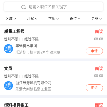
4000-5000元
本科
行政后勤
建筑装潢
确定
区域
月薪
学历
职位
更多
5000-8000元
硕士
销售岗位
教师
质量工程师
面议
8000-12000元
博士
文员
护士
08-08
性别不限
经验不限
12000-20000元
财务会计
传单派发
华通机电集团
申请
乐清柳市柳青路2号华通大厦
其他
超市零售
促销导购
网络IT
保健按摩
文员
面议
08-08
性别不限
经验不限
快递员
前台接待
浙江绿源风机有限公司
申请
乐清大荆镇临溪工业区
收银员
技术员/工程师
水电/机修
部门经理
塑料模具钳工
面议