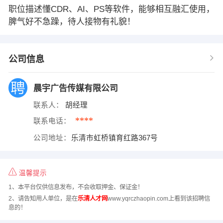
职位描述懂CDR、AI、PS等软件，能够相互融汇使用，
脾气好不急躁，待人接物有礼貌！
公司信息
晨宇广告传媒有限公司
联系人：
胡经理
****
联系电话：
公司地址：
乐清市虹桥镇育红路367号
温馨提示
1、本平台仅供信息发布，不会收取押金、保证金！
2、请告知用人单位，是在
乐清人才网
www.yqrczhaopin.com上看到该招聘信
息的！