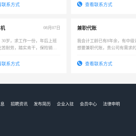
压电工证和十几年工作经验
看联系方式
查看联系方式
司机
08月07日
兼职代账
，30岁，求工作一份，年后上班
我会计工龄已有8年余，有中级
吃苦耐劳，踏实肯干，保险销售
想要兼职代账，贵公司有需求
虑一下，谢谢。
看联系方式
查看联系方式
信息
招聘资讯
发布简历
企业入驻
会员中心
法律申明
们