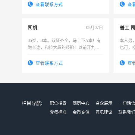
有高低
查看联系方式
查
司机
08月07日
普工 
35岁，B本。双证齐全，马上下A本！有
本人男
跑长途，和拉大超的经验！以前开九米
也可，
六，渣土车
勿扰
查看联系方式
查
栏目导航:
职位搜索
简历中心
名企展示
一句话
套餐标准
金币充值
意见建议
联系我