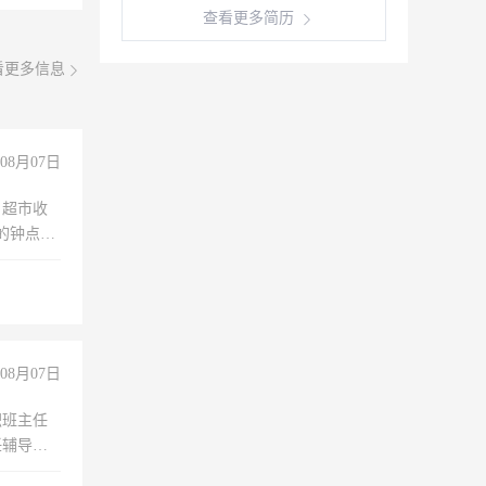
查看更多简历
看更多信息
08月07日
，超市收
的钟点
聊，手机
08月07日
职班主任
任辅导教
工作