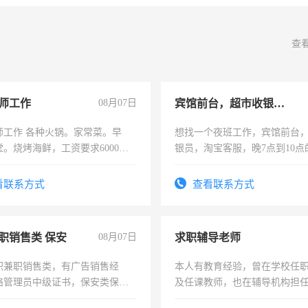
查
师工作
08月07日
宾馆前台，超市收银员，淘宝客服
师工作 各种火锅。家常菜。早
想找一个夜班工作，宾馆前台
。烧烤海鲜，工资要求6000以
银员，淘宝客服，晚7点到10点
工，麻烦看到的老板加我微信
号同微信
看联系方式
查看联系方式
职销售类 保安
08月07日
求职辅导老师
职兼职销售类，有广告销售经
本人有教育经验，曾在学校任
络管理员中级证书，保安类保安
及任课教师，也在辅导机构担
形象岗或幼儿园保安，维修水电
师，求周一至周五辅导老师的