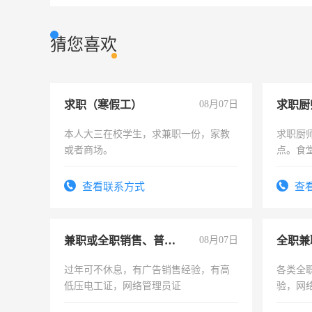
猜您喜欢
求职（寒假工）
08月07日
求职厨
本人大三在校学生，求兼职一份，家教
求职厨
或者商场。
点。食堂
上
查看联系方式
查
兼职或全职销售、普工、维修
08月07日
全职兼
过年可不休息，有广告销售经验，有高
各类全
低压电工证，网络管理员证
验，网
队长，