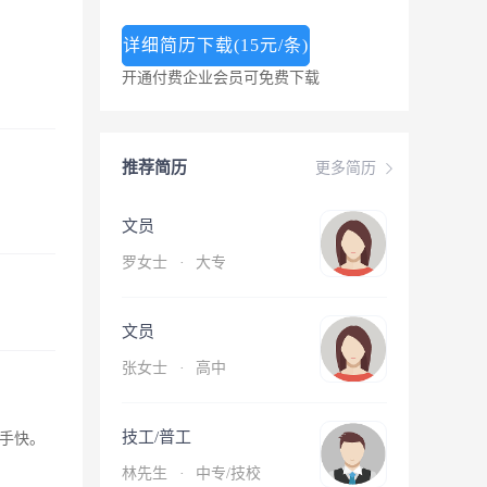
详细简历下载(15元/条)
开通付费企业会员可免费下载
推荐简历
更多简历
文员
罗女士
·
大专
文员
张女士
·
高中
技工/普工
手快。
林先生
·
中专/技校