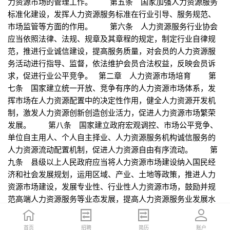
力资源市场的管理工作。 第五条 国家加强人力资源服务
标准化建设，发挥人力资源服务标准在行业引导、服务规范、
市场监管等方面的作用。 第六条 人力资源服务行业协会
应当依照法律、法规、规章及其章程的规定，制定行业自律规
范，推进行业诚信建设，提高服务质量，对会员的人力资源服
务活动进行指导、监督，依法维护会员合法权益，反映会员诉
求，促进行业公平竞争。 第二章 人力资源市场培育 第
七条 国家建立统一开放、竞争有序的人力资源市场体系，发
挥市场在人力资源配置中的决定性作用，健全人力资源开发机
制，激发人力资源创新创造创业活力，促进人力资源市场繁荣
发展。 第八条 国家建立政府宏观调控、市场公平竞争、
单位自主用人、个人自主择业、人力资源服务机构诚信服务的
人力资源流动配置机制，促进人力资源自由有序流动。 第
九条 县级以上人民政府应当将人力资源市场建设纳入国民经
济和社会发展规划，运用区域、产业、土地等政策，推进人力
资源市场建设，发展专业性、行业性人力资源市场，鼓励并规
范高端人力资源服务等业态发展，提高人力资源服务业发展水
平。 国家鼓励社会力量参与人力资源市场建设。 第十
条 县级以上人民政府建立覆盖城乡和各行业的人力资源市场
首页
首页
招聘
招聘
简历
简历
账户
账户