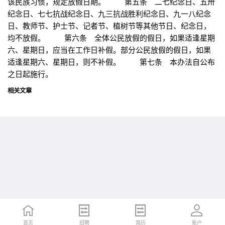
该民族习惯，规定放假日期。 第五条 二七纪念日、五卅
纪念日、七七抗战纪念日、九三抗战胜利纪念日、九一八纪念
日、教师节、护士节、记者节、植树节等其他节日、纪念日，
均不放假。 第六条 全体公民放假的假日，如果适逢星期
六、星期日，应当在工作日补假。部分公民放假的假日，如果
适逢星期六、星期日，则不补假。 第七条 本办法自公布
之日起施行。
相关文章
首页
首页
招聘
招聘
简历
简历
账户
账户