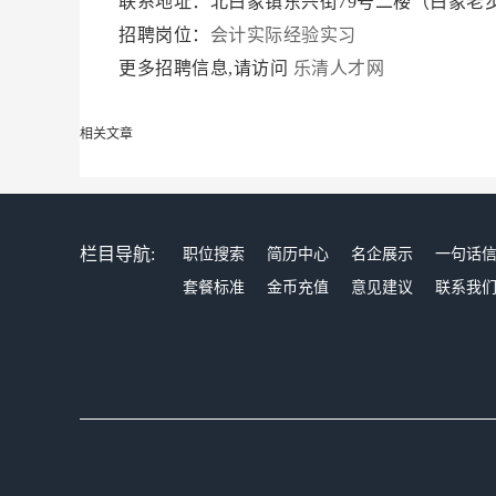
联系地址：北白象镇东兴街79号二楼（白象老
招聘岗位：
会计实际经验实习
更多招聘信息,请访问
乐清人才网
相关文章
栏目导航:
职位搜索
简历中心
名企展示
一句话
套餐标准
金币充值
意见建议
联系我