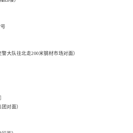
7号
交警大队往北走200米钢材市场对面）
司
集团对面）