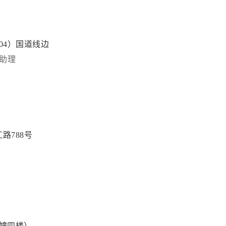
04）国道线边
助理
路788号
一幢四楼）