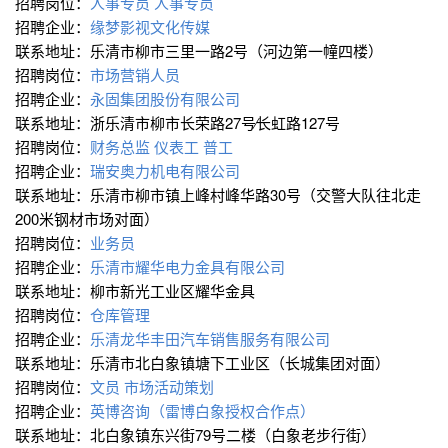
招聘岗位：
人事专员
人事专员
招聘企业：
缘梦影视文化传媒
联系地址：乐清市柳市三里一路2号（河边第一幢四楼）
招聘岗位：
市场营销人员
招聘企业：
永固集团股份有限公司
联系地址：浙乐清市柳市长荣路27号∕长虹路127号
招聘岗位：
财务总监
仪表工
普工
招聘企业：
瑞安奥力机电有限公司
联系地址：乐清市柳市镇上峰村峰华路30号（交警大队往北走
200米钢材市场对面）
招聘岗位：
业务员
招聘企业：
乐清市耀华电力金具有限公司
联系地址：柳市新光工业区耀华金具
招聘岗位：
仓库管理
招聘企业：
乐清龙华丰田汽车销售服务有限公司
联系地址：乐清市北白象镇塘下工业区（长城集团对面）
招聘岗位：
文员
市场活动策划
招聘企业：
英博咨询（雷博白象授权合作点）
联系地址：北白象镇东兴街79号二楼（白象老步行街）