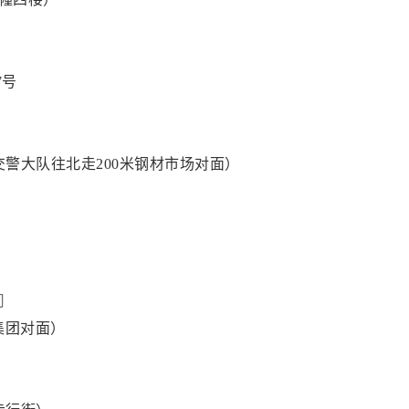
7号
交警大队往北走200米钢材市场对面）
司
集团对面）