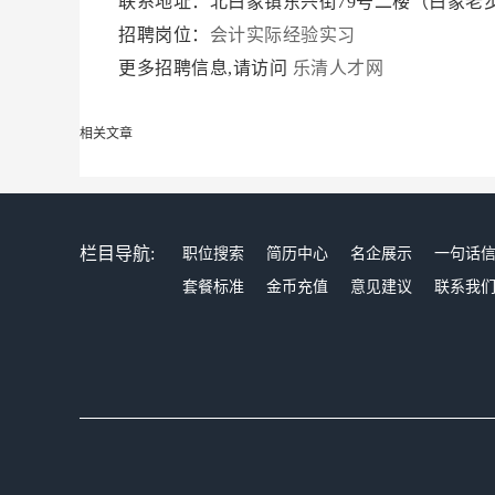
联系地址：北白象镇东兴街79号二楼（白象老
招聘岗位：
会计实际经验实习
更多招聘信息,请访问
乐清人才网
相关文章
栏目导航:
职位搜索
简历中心
名企展示
一句话
套餐标准
金币充值
意见建议
联系我