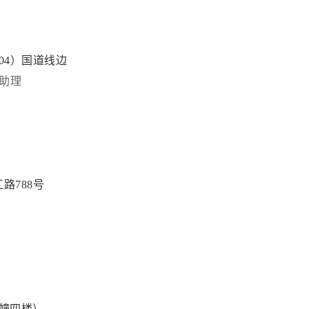
04）国道线边
助理
路788号
一幢四楼）