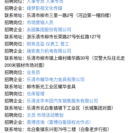
招聘岗位：
人事专员
人事专员
招聘企业：
缘梦影视文化传媒
联系地址：乐清市柳市三里一路2号（河边第一幢四楼）
招聘岗位：
市场营销人员
招聘企业：
永固集团股份有限公司
联系地址：浙乐清市柳市长荣路27号∕长虹路127号
招聘岗位：
财务总监
仪表工
普工
招聘企业：
瑞安奥力机电有限公司
联系地址：乐清市柳市镇上峰村峰华路30号（交警大队往北走
200米钢材市场对面）
招聘岗位：
业务员
招聘企业：
乐清市耀华电力金具有限公司
联系地址：柳市新光工业区耀华金具
招聘岗位：
仓库管理
招聘企业：
乐清龙华丰田汽车销售服务有限公司
联系地址：乐清市北白象镇塘下工业区（长城集团对面）
招聘岗位：
文员
市场活动策划
招聘企业：
英博咨询（雷博白象授权合作点）
联系地址：北白象镇东兴街79号二楼（白象老步行街）