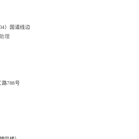
04）国道线边
助理
路788号
一幢四楼）